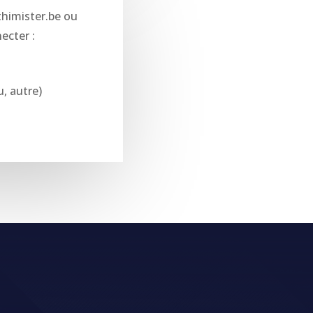
thimister.be ou
necter :
, autre)