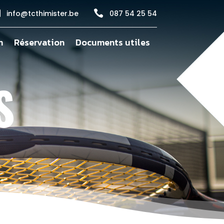


info@tcthimister.be
087 54 25 54
n
Réservation
Documents utiles
S