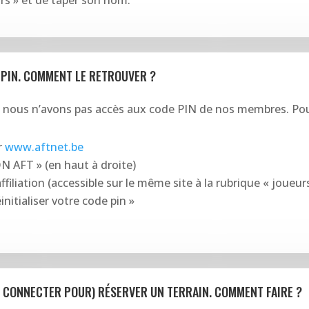
urs » et de taper son nom.
 PIN. COMMENT LE RETROUVER ?
nous n’avons pas accès aux code PIN de nos membres. Pour 
r
www.aftnet.be
N AFT
» (en haut à droite)
ffiliation (accessible sur le même site à la rubrique « joueurs
éinitialiser votre code pin »
ME CONNECTER POUR) RÉSERVER UN TERRAIN. COMMENT FAIRE ?