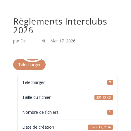


info@tcthimister.be
087 54 25 54
Règlements Interclubs
2026
par
Daniel Dutoit
|
Mar 17, 2026
a
Télécharger
Télécharger
7
Taille du fichier
231.13 KB
Nombre de fichiers
1
Date de création
mars 17, 2026