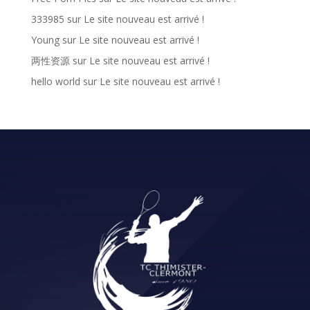
333985
sur
Le site nouveau est arrivé !
Young
sur
Le site nouveau est arrivé !
两性资源
sur
Le site nouveau est arrivé !
hello world
sur
Le site nouveau est arrivé !